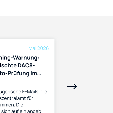
Mai 2026
hing-Warnung:
lschte DAC8-
to-Prüfung im
en des
eszentralamts für
ügerische E-Mails, die
ern
zentralamt für
ammen. Die
sich auf ein angeb