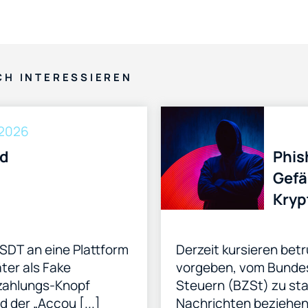
CH INTERESSIEREN
 2026
ld
Phis
Gefä
Kryp
Nam
Bund
USDT an eine Plattform
Derzeit kursieren betr
Steu
äter als Fake
vorgeben, vom Bundes
szahlungs-Knopf
Steuern (BZSt) zu st
d der „Accou [...]
Nachrichten beziehen 