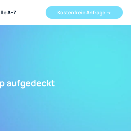
lle A–Z
Kostenfreie Anfrage ->
op aufgedeckt