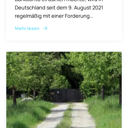
Deutschland seit dem 9. August 2021
regelmäßig mit einer Forderung
konfrontiert: Die Bank verlangt einen
Mehr lesen
Herkunftsnachweis für das Bargeld.
Hintergrund ist das Geldwäschegesetz
(GwG) und eine Anweisung der
Bundesanstalt für
Finanzdienstleistungsaufsicht (BaFin),
wonach Kreditin