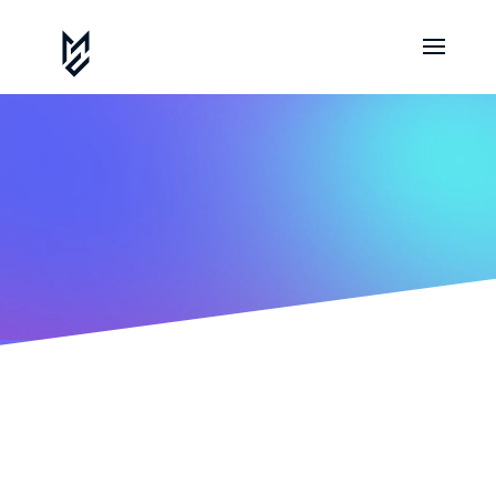
Blog
Aktuelle Infos aus den Landeskriminalämtern und aus
unserer Anwaltspraxis z.B. über Identitätsdiebstahl
durch Videoident-Verfahren bei der Jobsuche,
Fakeshops, Abzocke bei Robo Trading Apps, Betrug
durch Bitcoin Robotrading oder Datenklau, finden Sie