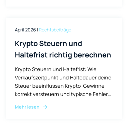
Angehörigen eine Vorsorge- oder
Bankvollmacht erteilt haben. Die
Betroffenen selbst oder ihre Erben
April 2026
|
Rechtsbeiträge
stehen dann vor der Frage:
Krypto Steuern und
Haltefrist richtig berechnen
Krypto Steuern und Haltefrist: Wie
Verkaufszeitpunkt und Haltedauer deine
Steuer beeinflussen Krypto-Gewinne
korrekt versteuern und typische Fehler
vermeiden: Worauf Anleger bei Haltefrist,
Mehr lesen
Trading und Dokumentation achten
sollten. Wer in Deutschland
Kryptowährungen wie Bitcoin oder