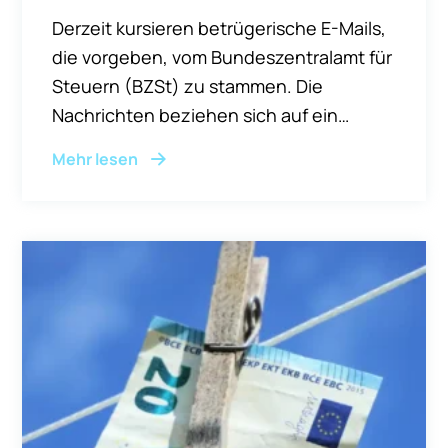
Derzeit kursieren betrügerische E-Mails,
die vorgeben, vom Bundeszentralamt für
Steuern (BZSt) zu stammen. Die
Nachrichten beziehen sich auf ein
angebliches Verfahren zur „Krypto-
Mehr lesen
Steuerprüfung" unter dem Aktenzeichen
DAC8-2026-001 und fordern
Empfängerinnen und Empfänger auf, ihre
Krypto-Wallets innerhalb von fünf
Werktagen über das ELSTER-Portal z