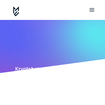
Kryptobetrug Geld zurückholen
Bei klassischen Banküberweisungen verläuft die
Geldspur über das Bankensystem. Bei Krypto verläuft
sie öffentlich. Jede Transaktion auf Bitcoin, Ethereum
oder den meisten anderen großen Chains ist für jeden
einsehbar. Das ist Fluch und Segen zugleich.