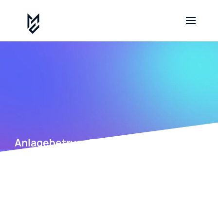
Anlagebetrug. Geld zurückholen, ohne
falsche Hoffnungen.
Vorab das, was sonst keiner sagt: In den meisten
Anlagebetrugsfällen kommt das Geld nicht vollständig
zurück. Manchmal kommt gar nichts zurück. Wer das
anders erzählt, verkauft Ihnen entweder eine Illusion