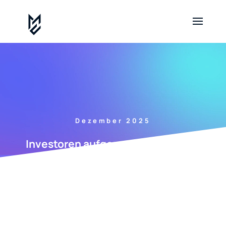
Dezember 2025
Investoren aufgepasst: Die dunkle
Seite von m.xhprofx.top