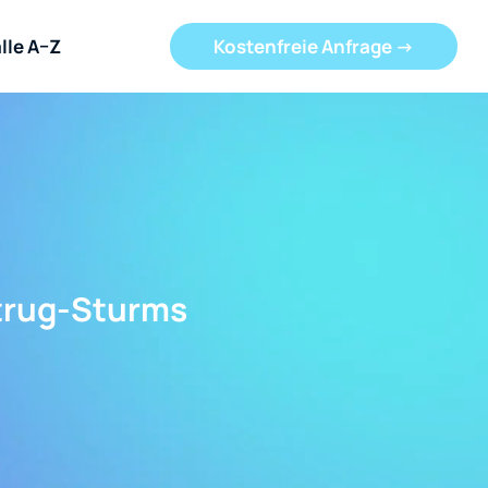
lle A–Z
Kostenfreie Anfrage ->
trug-Sturms