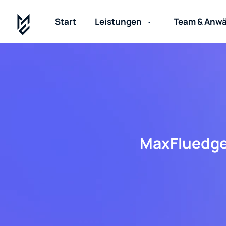
Start
Leistungen
Team & Anwä
MaxFluedge