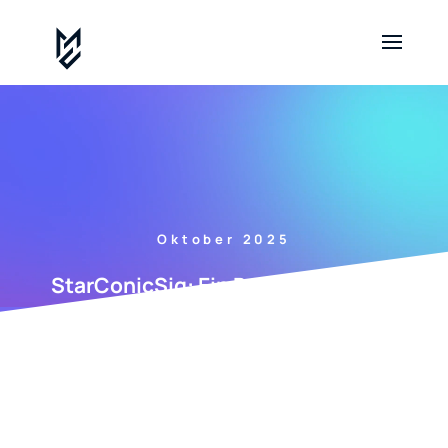
Oktober 2025
StarConicSig: Ein Broker, der mehr
Probleme als Gewinne bringt