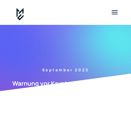
September 2025
Warnung vor Krypto-Betrug: Der Fall
Coin98.luxe