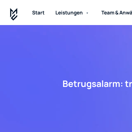
Start
Leistungen
Team & Anwä
Betrugsalarm: t