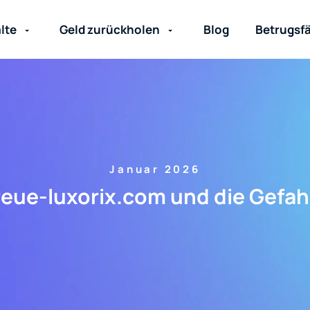
lte
Geld zurückholen
Blog
Betrugsfä
Januar 2026
reue-luxorix.com und die Gefahr