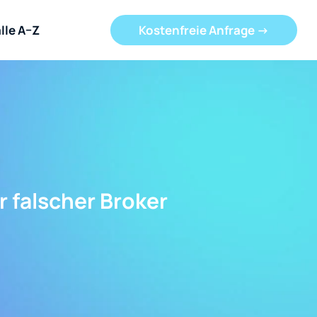
lle A–Z
Kostenfreie Anfrage ->
 falscher Broker