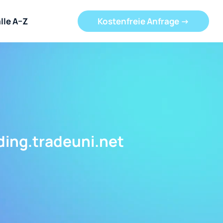
lle A–Z
Kostenfreie Anfrage ->
ading.tradeuni.net