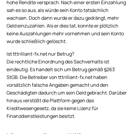
hohe Rendite versprach. Nach einer ersten Einzahlung
sah es so aus, als würde sein Konto tatsächlich
wachsen. Doch dann wurde er dazu gedrängt, mehr
Geld einzuzahlen. Als er dies tat, konnte er plötzlich
keine Auszahlungen mehr vornehmen und sein Konto
wurde schließlich gelöscht.
Ist tttrilliant-fx.net nur Betrug?
Die rechtliche Einordnung des Sachverhalts ist
eindeutig: Es handelt sich um Betrug gemäß §263
StGB. Die Betreiber von tttrilliant-fx.net haben
vorsätzlich falsche Angaben gemacht und den
Geschädigten dadurch um sein Geld gebracht. Darüber
hinaus verstößt die Plattform gegen das
Kreditwesengesetz, da sie keine Lizenz für
Finanzdienstleistungen besitzt.