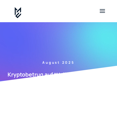
August 2025
Kryptobetrug auf tttrilliant-fx.net: Wie
Betrugsopfer vorgehen sollten