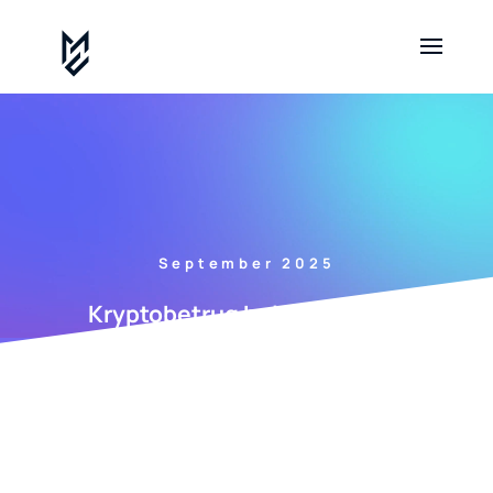
September 2025
Kryptobetrug bei 415 Capital
Management: Wie Sie sich wehren
können