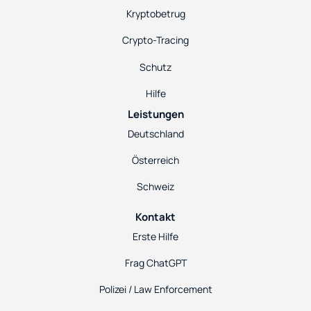
Kryptobetrug
Crypto-Tracing
Schutz
Hilfe
Leistungen
Deutschland
Österreich
Schweiz
Kontakt
Erste Hilfe
Frag ChatGPT
Polizei / Law Enforcement