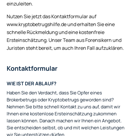
einzuleiten.
Nutzen Sie jetzt das Kontaktformular auf
www.kryptobetrugshilfe.de und erhalten Sie eine
schnelle Rückmeldung und eine kostenfreie
Ersteinschätzung. Unser Team aus Forensikern und
Juristen steht bereit, um auch Ihren Fall aufzuklären.
Kontaktformular
WIE IST DER ABLAUF?
Haben Sie den Verdacht, dass Sie Opfer eines
Brokerbetrugs oder Kryptobetrugs geworden sind?
Nehmen Sie bitte schnell Kontakt zu uns auf, damit wir
Ihnen eine kostenlose Ersteinschätzung zukommen
lassen können. Danach machen wir Ihnen ein Angebot.
Sie entscheiden selbst, ob und mit welchen Leistungen
wir Sie unterstützen dürfen.