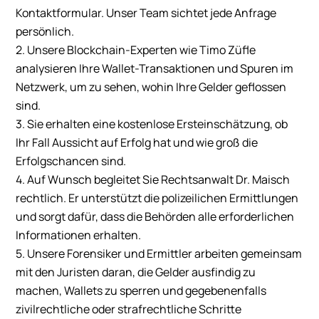
Kontaktformular. Unser Team sichtet jede Anfrage
persönlich.
2. Unsere Blockchain-Experten wie Timo Züfle
analysieren Ihre Wallet-Transaktionen und Spuren im
Netzwerk, um zu sehen, wohin Ihre Gelder geflossen
sind.
3. Sie erhalten eine kostenlose Ersteinschätzung, ob
Ihr Fall Aussicht auf Erfolg hat und wie groß die
Erfolgschancen sind.
4. Auf Wunsch begleitet Sie Rechtsanwalt Dr. Maisch
rechtlich. Er unterstützt die polizeilichen Ermittlungen
und sorgt dafür, dass die Behörden alle erforderlichen
Informationen erhalten.
5. Unsere Forensiker und Ermittler arbeiten gemeinsam
mit den Juristen daran, die Gelder ausfindig zu
machen, Wallets zu sperren und gegebenenfalls
zivilrechtliche oder strafrechtliche Schritte