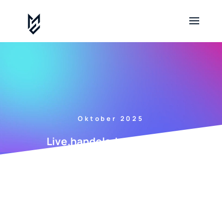
Oktober 2025
Live.handels-hub24.com:
Betrugsmasche enttarnt