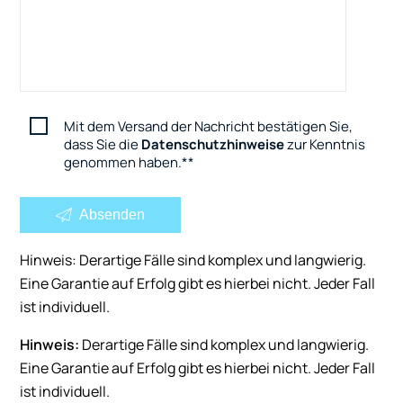
Mit dem Versand der Nachricht bestätigen Sie,
dass Sie die
Datenschutzhinweise
zur Kenntnis
genommen haben.
*
Absenden
Hinweis: Derartige Fälle sind komplex und langwierig.
Eine Garantie auf Erfolg gibt es hierbei nicht. Jeder Fall
ist individuell.
Hinweis:
Derartige Fälle sind komplex und langwierig.
Eine Garantie auf Erfolg gibt es hierbei nicht. Jeder Fall
ist individuell.