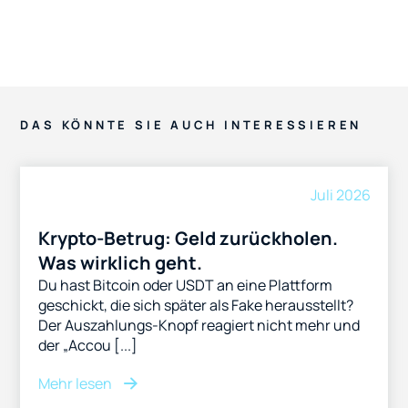
DAS KÖNNTE SIE AUCH INTERESSIEREN
Juli 2026
Krypto-Betrug: Geld zurückholen.
Was wirklich geht.
Du hast Bitcoin oder USDT an eine Plattform
geschickt, die sich später als Fake herausstellt?
Der Auszahlungs-Knopf reagiert nicht mehr und
der „Accou [...]
Mehr lesen