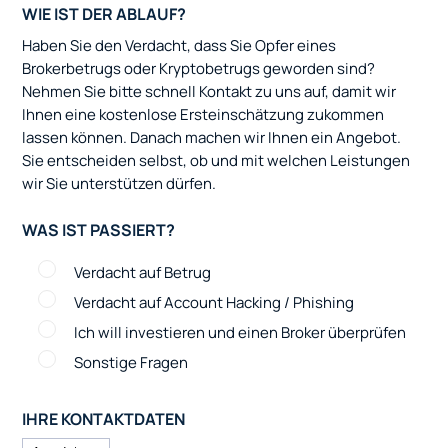
WIE IST DER ABLAUF?
Haben Sie den Verdacht, dass Sie Opfer eines
Brokerbetrugs oder Kryptobetrugs geworden sind?
Nehmen Sie bitte schnell Kontakt zu uns auf, damit wir
Ihnen eine kostenlose Ersteinschätzung zukommen
lassen können. Danach machen wir Ihnen ein Angebot.
Sie entscheiden selbst, ob und mit welchen Leistungen
wir Sie unterstützen dürfen.
WAS IST PASSIERT?
Verdacht auf Betrug
Verdacht auf Account Hacking / Phishing
Ich will investieren und einen Broker überprüfen
Sonstige Fragen
IHRE KONTAKTDATEN