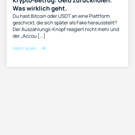
Krypto-Betrug: Geld zurückholen.
Was wirklich geht.
Du hast Bitcoin oder USDT an eine Plattform
geschickt, die sich später als Fake herausstellt?
Der Auszahlungs-Knopf reagiert nicht mehr und
der „Accou [...]
Mehr lesen