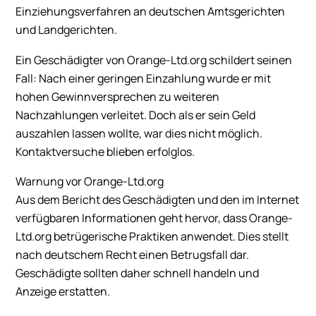
Einziehungsverfahren an deutschen Amtsgerichten
und Landgerichten.
Ein Geschädigter von Orange-Ltd.org schildert seinen
Fall: Nach einer geringen Einzahlung wurde er mit
hohen Gewinnversprechen zu weiteren
Nachzahlungen verleitet. Doch als er sein Geld
auszahlen lassen wollte, war dies nicht möglich.
Kontaktversuche blieben erfolglos.
Warnung vor Orange-Ltd.org
Aus dem Bericht des Geschädigten und den im Internet
verfügbaren Informationen geht hervor, dass Orange-
Ltd.org betrügerische Praktiken anwendet. Dies stellt
nach deutschem Recht einen Betrugsfall dar.
Geschädigte sollten daher schnell handeln und
Anzeige erstatten.