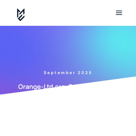
September 2025
Orange-Ltd.org: Falle für Krypto-
Investoren