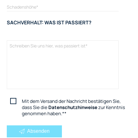
SACHVERHALT: WAS IST PASSIERT?
Mit dem Versand der Nachricht bestätigen Sie,
dass Sie die
Datenschutzhinweise
zur Kenntnis
genommen haben.
*
Absenden