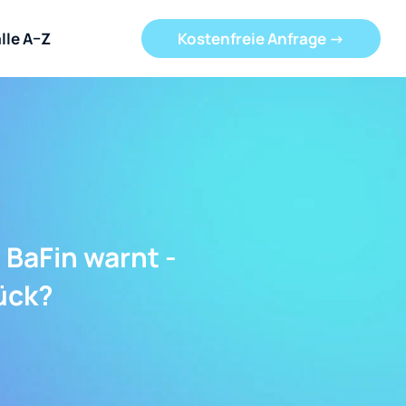
lle A–Z
Kostenfreie Anfrage ->
 BaFin warnt -
ück?