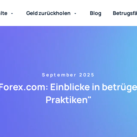
lte
Geld zurückholen
Blog
Betrugsfä
September 2025
Forex.com: Einblicke in betrüg
Praktiken"