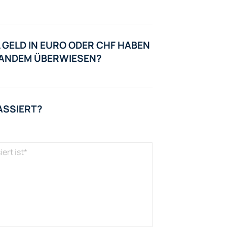
 GELD IN EURO ODER CHF HABEN
EMANDEM ÜBERWIESEN?
ASSIERT?