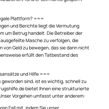
.
gale Plattform? ===
ngen und Berichte liegt die Vermutung
m um Betrug handelt. Die Betreiber der
 ausgefeilte Masche zu verfolgen, die
ion von Geld zu bewegen, das sie dann nicht
ensweise erfüllt den Tatbestand des
ansätze und Hilfe ===
geworden sind, ist es wichtig, schnell zu
gshilfe.de bietet Ihnen eine strukturierte
 Unser Vorgehen umfasst unter anderem:
hren Fall mit, indem Sie unser