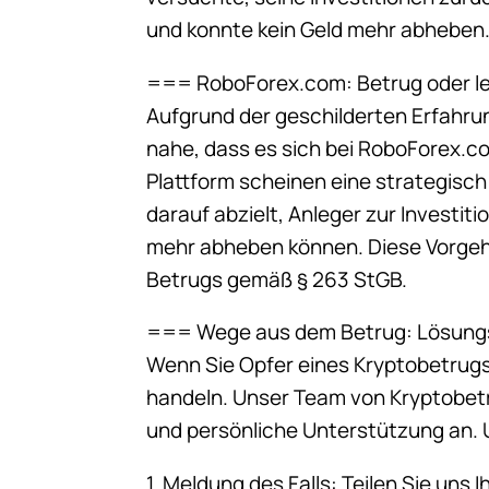
und konnte kein Geld mehr abheben
=== RoboForex.com: Betrug oder le
Aufgrund der geschilderten Erfahru
nahe, dass es sich bei RoboForex.co
Plattform scheinen eine strategisch
darauf abzielt, Anleger zur Investit
mehr abheben können. Diese Vorgeh
Betrugs gemäß § 263 StGB.
=== Wege aus dem Betrug: Lösungs
Wenn Sie Opfer eines Kryptobetrugs 
handeln. Unser Team von Kryptobetru
und persönliche Unterstützung an.
1. Meldung des Falls: Teilen Sie uns I