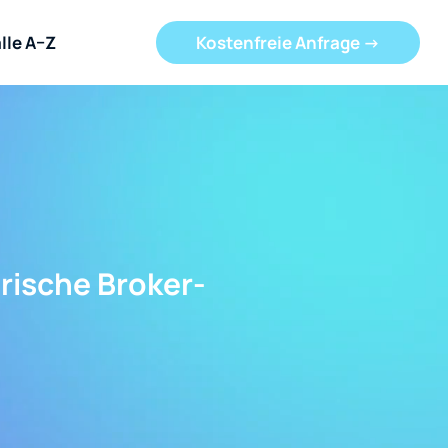
lle A–Z
Kostenfreie Anfrage ->
erische Broker-