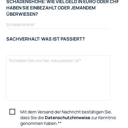
SCHADENSHÖHE: WIE VIEL GELD IN EURO ODER CHF
HABEN SIE EINBEZAHLT ODER JEMANDEM
ÜBERWIESEN?
SACHVERHALT: WAS IST PASSIERT?
Mit dem Versand der Nachricht bestätigen Sie,
dass Sie die
Datenschutzhinweise
zur Kenntnis
genommen haben.
*