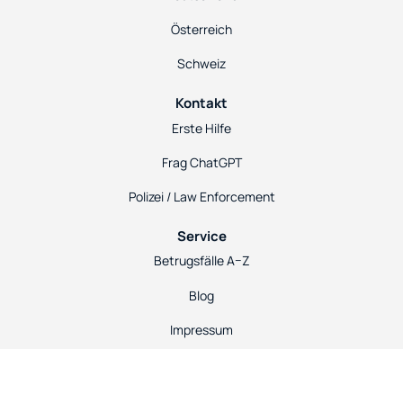
Österreich
Schweiz
Kontakt
Erste Hilfe
Frag ChatGPT
Polizei / Law Enforcement
Service
Betrugsfälle A–Z
Blog
Impressum
Datenschutz