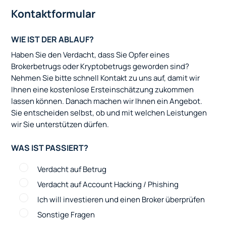
Kontaktformular
WIE IST DER ABLAUF?
Haben Sie den Verdacht, dass Sie Opfer eines
Brokerbetrugs oder Kryptobetrugs geworden sind?
Nehmen Sie bitte schnell Kontakt zu uns auf, damit wir
Ihnen eine kostenlose Ersteinschätzung zukommen
lassen können. Danach machen wir Ihnen ein Angebot.
Sie entscheiden selbst, ob und mit welchen Leistungen
wir Sie unterstützen dürfen.
WAS IST PASSIERT?
Verdacht auf Betrug
Verdacht auf Account Hacking / Phishing
Ich will investieren und einen Broker überprüfen
Sonstige Fragen