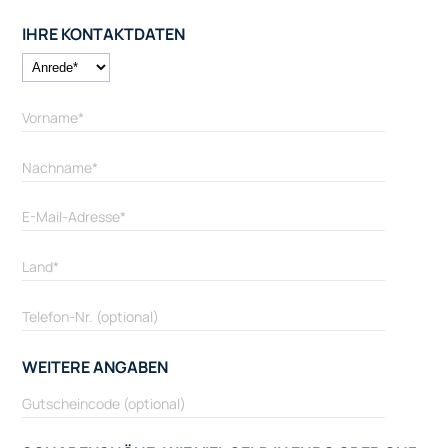
IHRE KONTAKTDATEN
WEITERE ANGABEN