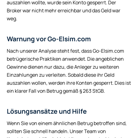
auszahlen wollte, wurde sein Konto gesperrt. Der
Broker war nicht mehr erreichbar und das Geld war
weg.
Warnung vor Go-Elsim.com
Nach unserer Analyse steht fest, dass Go-Elsim.com
betrügerische Praktiken anwendet. Die angeblichen
Gewinne dienen nur dazu, die Anleger zu weiteren
Einzahlungen zu verleiten. Sobald diese ihr Geld
auszahlen wollen, werden ihre Konten gesperrt. Dies ist
ein klarer Fall von Betrug gemäß § 263 StGB.
Lösungsansätze und Hilfe
Wenn Sie von einem ähnlichen Betrug betroffen sind,
sollten Sie schnell handeln. Unser Team von