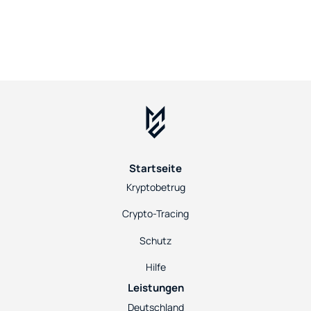
Startseite
Kryptobetrug
Crypto-Tracing
Schutz
Hilfe
Leistungen
Deutschland