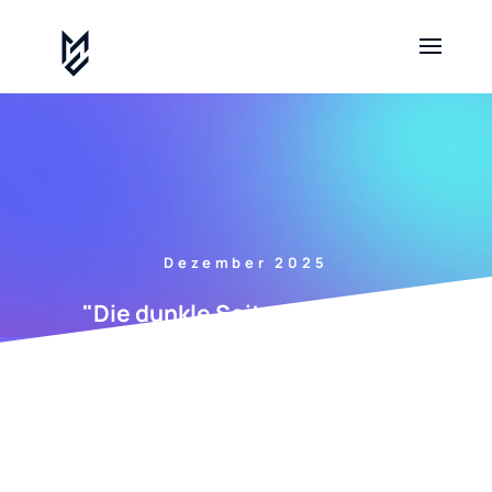
Dezember 2025
"Die dunkle Seite von Krypto-
Investitionen:
Teslaminingprogram.com und seine
Opfer"