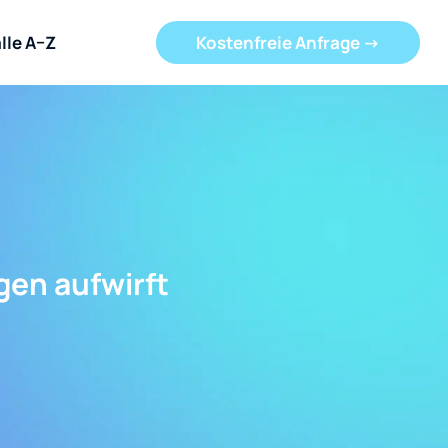
lle A–Z
Kostenfreie Anfrage ->
gen aufwirft