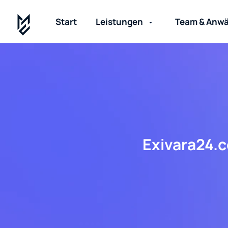
Start
Leistungen
Team & Anwä
Exivara24.c