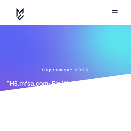
September 2025
"H5.mfsa.com: Ein Wolf im Schafspelz?"