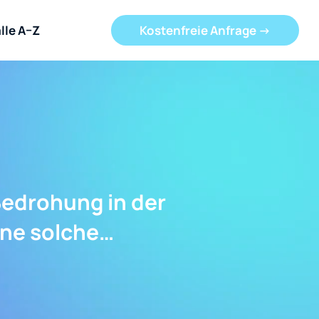
lle A–Z
Kostenfreie Anfrage ->
edrohung in der
ine solche…