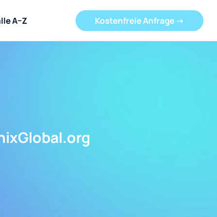
lle A–Z
Kostenfreie Anfrage ->
nixGlobal.org