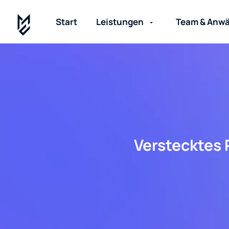
Start
Leistungen
Team & Anwä
Verstecktes 