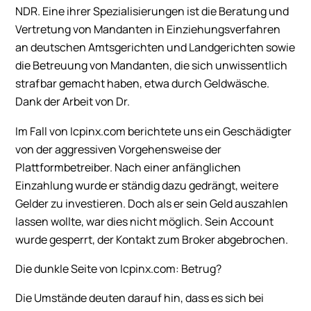
NDR. Eine ihrer Spezialisierungen ist die Beratung und
Vertretung von Mandanten in Einziehungsverfahren
an deutschen Amtsgerichten und Landgerichten sowie
die Betreuung von Mandanten, die sich unwissentlich
strafbar gemacht haben, etwa durch Geldwäsche.
Dank der Arbeit von Dr.
Im Fall von Icpinx.com berichtete uns ein Geschädigter
von der aggressiven Vorgehensweise der
Plattformbetreiber. Nach einer anfänglichen
Einzahlung wurde er ständig dazu gedrängt, weitere
Gelder zu investieren. Doch als er sein Geld auszahlen
lassen wollte, war dies nicht möglich. Sein Account
wurde gesperrt, der Kontakt zum Broker abgebrochen.
Die dunkle Seite von Icpinx.com: Betrug?
Die Umstände deuten darauf hin, dass es sich bei