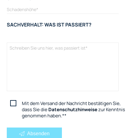
SACHVERHALT: WAS IST PASSIERT?
Mit dem Versand der Nachricht bestätigen Sie,
dass Sie die
Datenschutzhinweise
zur Kenntnis
genommen haben.
*
Absenden