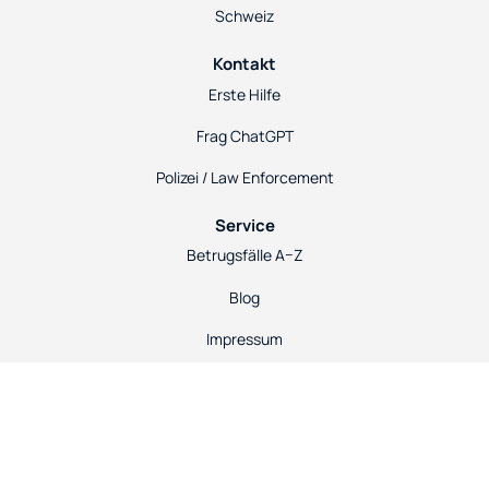
Schweiz
Kontakt
Erste Hilfe
Frag ChatGPT
Polizei / Law Enforcement
Service
Betrugsfälle A–Z
Blog
Impressum
Datenschutz