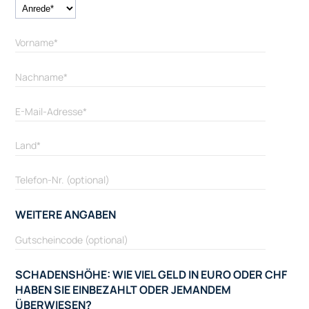
WEITERE ANGABEN
SCHADENSHÖHE: WIE VIEL GELD IN EURO ODER CHF
HABEN SIE EINBEZAHLT ODER JEMANDEM
ÜBERWIESEN?