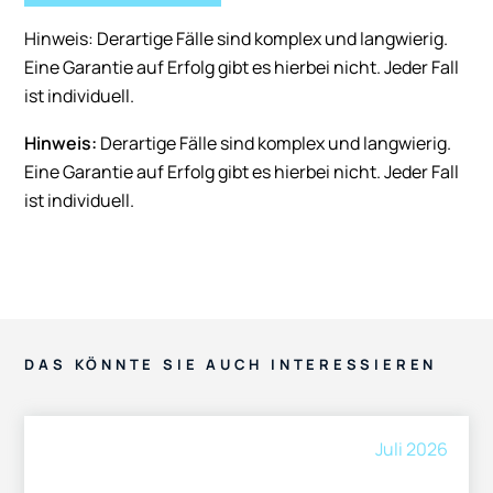
Hinweis: Derartige Fälle sind komplex und langwierig.
Eine Garantie auf Erfolg gibt es hierbei nicht. Jeder Fall
ist individuell.
Hinweis:
Derartige Fälle sind komplex und langwierig.
Eine Garantie auf Erfolg gibt es hierbei nicht. Jeder Fall
ist individuell.
DAS KÖNNTE SIE AUCH INTERESSIEREN
Juli 2026