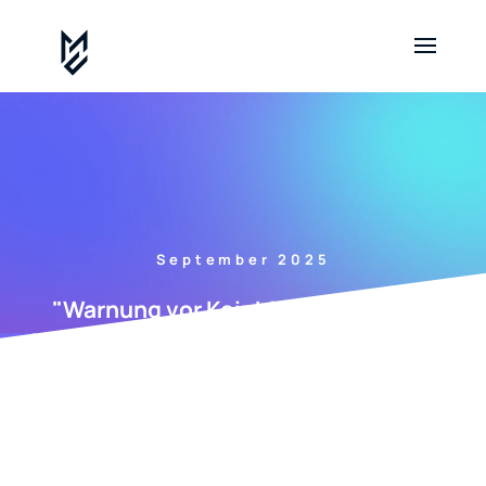
September 2025
"Warnung vor Koinbitvault.net: Die
Gefahren betrügerischer Kryptobroker"