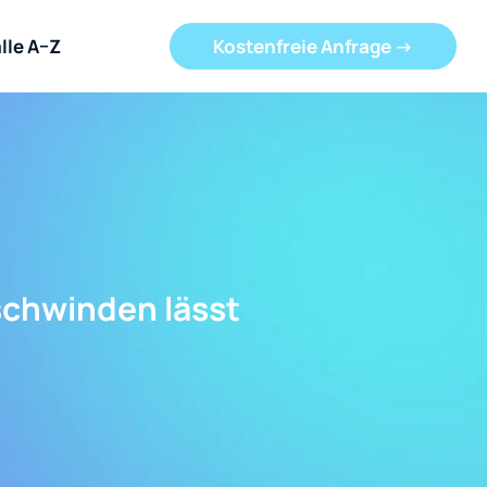
lle A–Z
Kostenfreie Anfrage ->
schwinden lässt