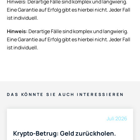
Hinweis: Derartige Fälle sind komplex und langwierig.
Eine Garantie auf Erfolg gibt es hierbei nicht. Jeder Fall
ist individuell.
Hinweis:
Derartige Fälle sind komplex und langwierig.
Eine Garantie auf Erfolg gibt es hierbei nicht. Jeder Fall
ist individuell.
DAS KÖNNTE SIE AUCH INTERESSIEREN
Juli 2026
Krypto-Betrug: Geld zurückholen.