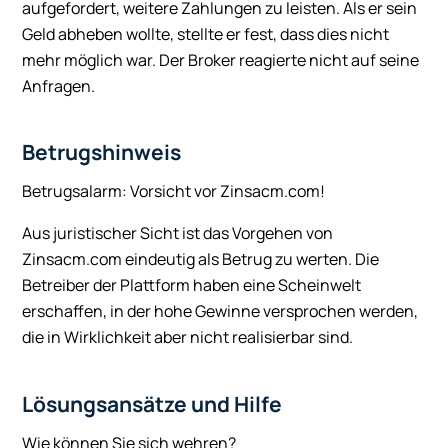
aufgefordert, weitere Zahlungen zu leisten. Als er sein
Geld abheben wollte, stellte er fest, dass dies nicht
mehr möglich war. Der Broker reagierte nicht auf seine
Anfragen.
Betrugshinweis
Betrugsalarm: Vorsicht vor Zinsacm.com!
Aus juristischer Sicht ist das Vorgehen von
Zinsacm.com eindeutig als Betrug zu werten. Die
Betreiber der Plattform haben eine Scheinwelt
erschaffen, in der hohe Gewinne versprochen werden,
die in Wirklichkeit aber nicht realisierbar sind.
Lösungsansätze und Hilfe
Wie können Sie sich wehren?