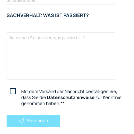
SACHVERHALT: WAS IST PASSIERT?
Mit dem Versand der Nachricht bestätigen Sie,
dass Sie die
Datenschutzhinweise
zur Kenntnis
genommen haben.
*
Absenden