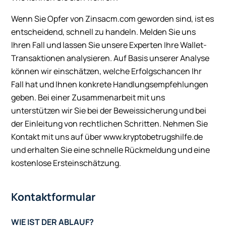
Wenn Sie Opfer von Zinsacm.com geworden sind, ist es
entscheidend, schnell zu handeln. Melden Sie uns
Ihren Fall und lassen Sie unsere Experten Ihre Wallet-
Transaktionen analysieren. Auf Basis unserer Analyse
können wir einschätzen, welche Erfolgschancen Ihr
Fall hat und Ihnen konkrete Handlungsempfehlungen
geben. Bei einer Zusammenarbeit mit uns
unterstützen wir Sie bei der Beweissicherung und bei
der Einleitung von rechtlichen Schritten. Nehmen Sie
Kontakt mit uns auf über www.kryptobetrugshilfe.de
und erhalten Sie eine schnelle Rückmeldung und eine
kostenlose Ersteinschätzung.
Kontaktformular
WIE IST DER ABLAUF?