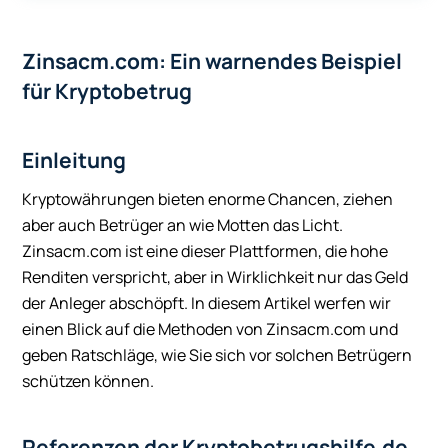
Zinsacm.com: Ein warnendes Beispiel
für Kryptobetrug
Einleitung
Kryptowährungen bieten enorme Chancen, ziehen
aber auch Betrüger an wie Motten das Licht.
Zinsacm.com ist eine dieser Plattformen, die hohe
Renditen verspricht, aber in Wirklichkeit nur das Geld
der Anleger abschöpft. In diesem Artikel werfen wir
einen Blick auf die Methoden von Zinsacm.com und
geben Ratschläge, wie Sie sich vor solchen Betrügern
schützen können.
Referenzen der Kryptobetrugshilfe.de