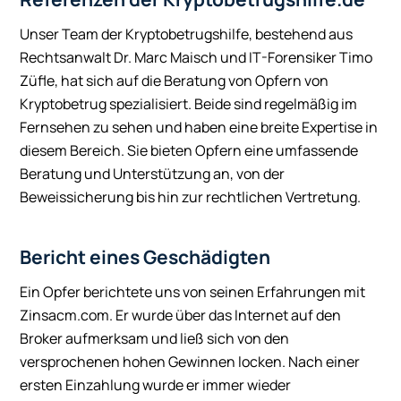
Unser Team der Kryptobetrugshilfe, bestehend aus
Rechtsanwalt Dr. Marc Maisch und IT-Forensiker Timo
Züfle, hat sich auf die Beratung von Opfern von
Kryptobetrug spezialisiert. Beide sind regelmäßig im
Fernsehen zu sehen und haben eine breite Expertise in
diesem Bereich. Sie bieten Opfern eine umfassende
Beratung und Unterstützung an, von der
Beweissicherung bis hin zur rechtlichen Vertretung.
Bericht eines Geschädigten
Ein Opfer berichtete uns von seinen Erfahrungen mit
Zinsacm.com. Er wurde über das Internet auf den
Broker aufmerksam und ließ sich von den
versprochenen hohen Gewinnen locken. Nach einer
ersten Einzahlung wurde er immer wieder