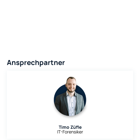
Ansprechpartner
Timo Züfle
IT-Forensiker